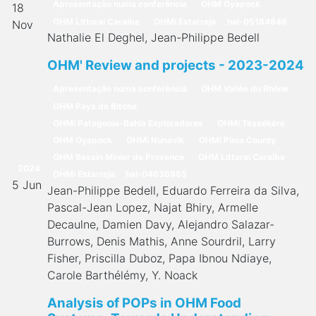
Apresentação numa conferência
OHM Oyapock
18
OHM Littoral Caraïbe
OHMi Estarreja
hal-05184846
Nov
Nathalie El Deghel, Jean-Philippe Bedell
OHM' Review and projects - 2023-2024
Apresentação numa conferência
OHM Vallée du Rhône
OHM Pays de Bitche
OHMi Patagonia-Bahia Exploradores
OHMi Téssékéré
OHM Oyapock
OHMi Nunavik
OHMi Pima County
OHM Bassin Minier de Provence
OHM Littoral Caraïbe
2024
OHMi Estarreja
hal-04636865
5 Jun
Jean-Philippe Bedell, Eduardo Ferreira da Silva,
Pascal-Jean Lopez, Najat Bhiry, Armelle
Decaulne, Damien Davy, Alejandro Salazar-
Burrows, Denis Mathis, Anne Sourdril, Larry
Fisher, Priscilla Duboz, Papa Ibnou Ndiaye,
Carole Barthélémy, Y. Noack
Analysis of POPs in OHM Food