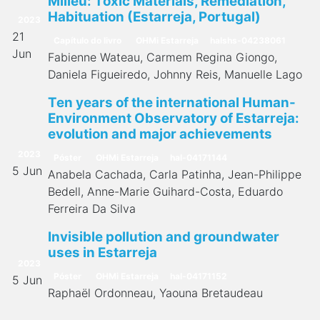
Milieu: Toxic Materials, Remediation,
Habituation (Estarreja, Portugal)
2023
21
Capítulo do livro
OHMi Estarreja
halshs-04238061
Jun
Fabienne Wateau, Carmem Regina Giongo,
Daniela Figueiredo, Johnny Reis, Manuelle Lago
Ten years of the international Human-
Environment Observatory of Estarreja:
evolution and major achievements
2023
Póster
OHMi Estarreja
hal-04171144
5 Jun
Anabela Cachada, Carla Patinha, Jean-Philippe
Bedell, Anne-Marie Guihard-Costa, Eduardo
Ferreira Da Silva
Invisible pollution and groundwater
uses in Estarreja
2023
Póster
OHMi Estarreja
hal-04171152
5 Jun
Raphaël Ordonneau, Yaouna Bretaudeau