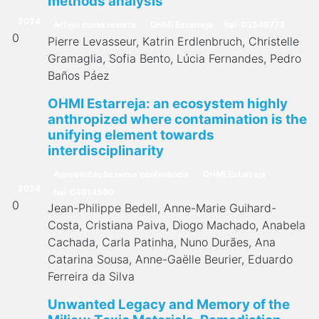
methods analysis
2024
Artigo numa revista
OHMi Estarreja
hal-03549773
0
Pierre Levasseur, Katrin Erdlenbruch, Christelle
Gramaglia, Sofia Bento, Lúcia Fernandes, Pedro
Baños Páez
OHMI Estarreja: an ecosystem highly
anthropized where contamination is the
unifying element towards
interdisciplinarity
Apresentação numa conferência
OHMi Estarreja
2024
hal-04614560
0
Jean-Philippe Bedell, Anne-Marie Guihard-
Costa, Cristiana Paiva, Diogo Machado, Anabela
Cachada, Carla Patinha, Nuno Durães, Ana
Catarina Sousa, Anne-Gaëlle Beurier, Eduardo
Ferreira da Silva
Unwanted Legacy and Memory of the