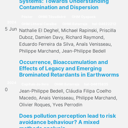
Systems: Towards Understanding
Contamination and Dispersion
Póster
OHMi Téssékéré
OHM Oyapock
2024
OHM Littoral Caraïbe
OHMi Estarreja
hal-04622212
5 Jun
Nathalie El Deghel, Michael Rapinski, Priscilla
Duboz, Damien Davy, Richard Raymond,
Eduardo Ferreira da Silva, Anaïs Venisseau,
Philippe Marchand, Jean-Philippe Bedell
Occurrence, Bioaccumulation and
Effects of Legacy and Emerging
Brominated Retardants in Earthworms
2024
Capítulo do livro
OHMi Estarreja
hal-04615835
0
Jean-Philippe Bedell, Cláudia Filipa Coelho
Macedo, Anais Venisseau, Philippe Marchand,
Olivier Roques, Yves Perrodin
Does pollution perception lead to risk
avoidance behaviour? A mixed