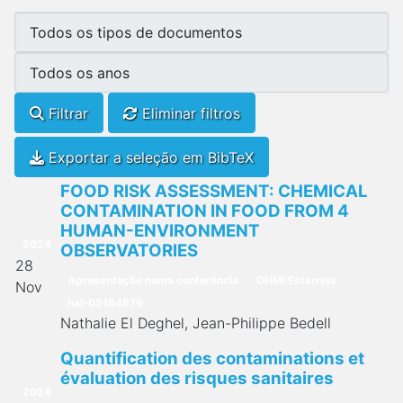
Filtrar
Eliminar filtros
Exportar a seleção em BibTeX
FOOD RISK ASSESSMENT: CHEMICAL
CONTAMINATION IN FOOD FROM 4
HUMAN-ENVIRONMENT
2024
OBSERVATORIES
28
Apresentação numa conferência
OHMi Estarreja
Nov
hal-05184879
Nathalie El Deghel, Jean-Philippe Bedell
Quantification des contaminations et
évaluation des risques sanitaires
2024