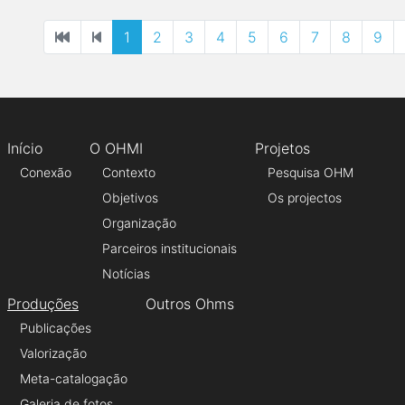
1
2
3
4
5
6
7
8
9
Início
O OHMI
Projetos
Conexão
Contexto
Pesquisa OHM
Objetivos
Os projectos
Organização
Parceiros institucionais
Notícias
Produções
Outros Ohms
Publicações
Valorização
Meta-catalogação
Galeria de fotos